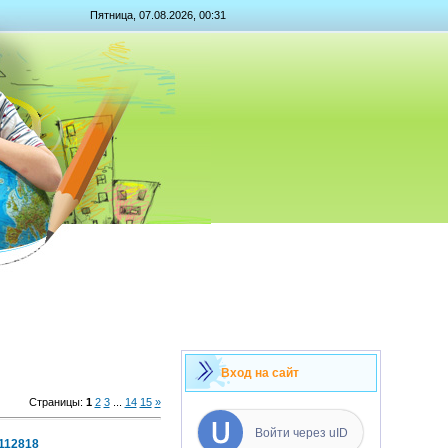
Пятница, 07.08.2026, 00:31
Вход на сайт
Страницы
:
1
2
3
...
14
15
»
Войти через uID
112818