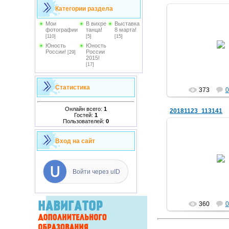
Категории раздела
Мои
В вихре
Выставка
фотографии
танца!
8 марта!
[110]
[5]
[15]
25.11.2
Юность
Юность
России!
России
Le
[29]
2015!
[17]
Статистика
373
0
Онлайн всего:
1
20181123_113141
Гостей:
1
Пользователей:
0
Вход на сайт
25.11.2
Le
Войти через uID
360
0