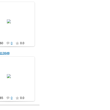
25.11.2018
Lev
60
0
0.0
113049
25.11.2018
Lev
65
0
0.0