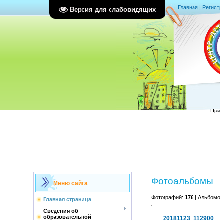
Главная
|
Регист
Версия для слабовидящих
При
Фотоальбомы
Меню сайта
Фотографий:
176
| Альбомо
Главная страница
Сведения об
образовательной
20181123_112900