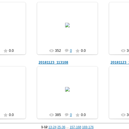
018
25.11.2018
v
Lev
0.0
352
0
0.0
3
20181123_113108
20181123_
018
25.11.2018
v
Lev
0.0
385
0
0.0
3
1-12
13-24
25-36
...
157-168
169-176