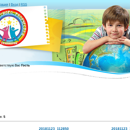
рация
|
Вход
|
RSS
ветствую Вас
Гость
в:
5
20181123_112850
20181123_