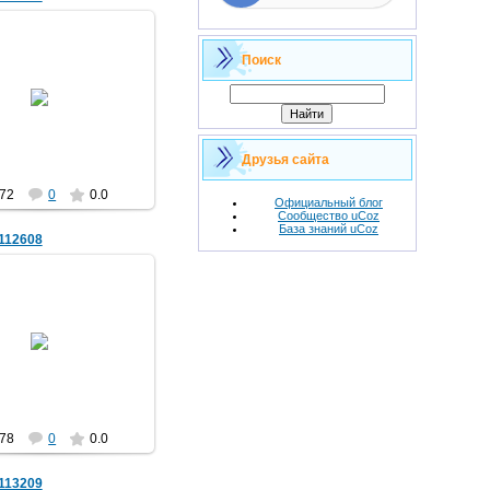
Поиск
25.11.2018
Lev
Друзья сайта
72
0
0.0
Официальный блог
Сообщество uCoz
База знаний uCoz
112608
25.11.2018
Lev
78
0
0.0
113209