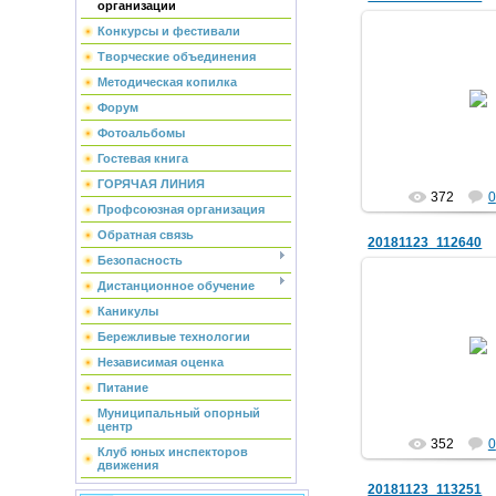
организации
Конкурсы и фестивали
Творческие объединения
Методическая копилка
25.11.2
Форум
Le
Фотоальбомы
Гостевая книга
ГОРЯЧАЯ ЛИНИЯ
372
0
Профсоюзная организация
Обратная связь
20181123_112640
Безопасность
Дистанционное обучение
Каникулы
25.11.2
Бережливые технологии
Независимая оценка
Le
Питание
Муниципальный опорный
центр
352
0
Клуб юных инспекторов
движения
20181123_113251