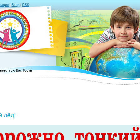
рация
|
Вход
|
RSS
ветствую Вас
Гость
й лёд!