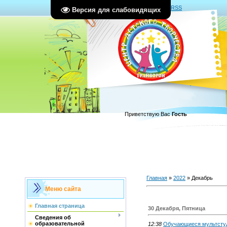
Главная
|
Регистрация
|
Вход
|
RSS
Версия для слабовидящих
Приветствую Вас
Гость
Главная
»
2022
»
Декабрь
Меню сайта
Главная страница
30 Декабря, Пятница
Сведения об
образовательной
12:38
Обучающиеся мультстуд