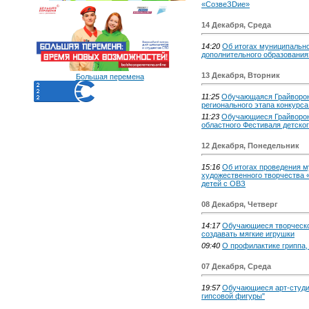
«СозвеЗDие»
14 Декабря, Среда
14:20
Об итогах муниципально
дополнительного образования
13 Декабря, Вторник
Большая перемена
11:25
Обучающаяся Грайворонс
регионального этапа конкурс
11:23
Обучающиеся Грайворонс
областного Фестиваля детско
12 Декабря, Понедельник
15:16
Об итогах проведения м
художественного творчества 
детей с ОВЗ
08 Декабря, Четверг
14:17
Обучающиеся творческо
создавать мягкие игрушки
09:40
О профилактике гриппа
07 Декабря, Среда
19:57
Обучающиеся арт-студи
гипсовой фигуры"