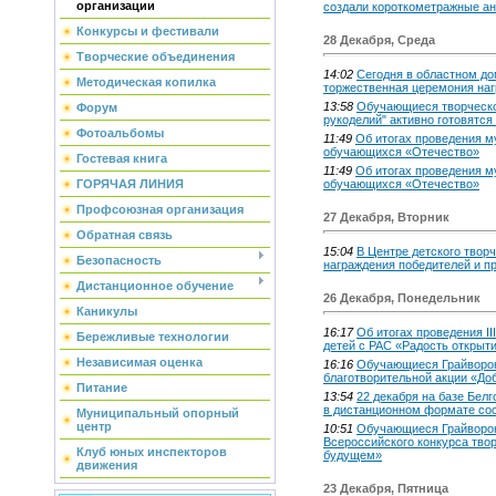
организации
создали короткометражные а
Конкурсы и фестивали
28 Декабря, Среда
Творческие объединения
14:02
Сегодня в областном до
Методическая копилка
торжественная церемония на
13:58
Обучающиеся творческо
Форум
рукоделий" активно готовятся
Фотоальбомы
11:49
Об итогах проведения м
обучающихся «Отечество»
Гостевая книга
11:49
Об итогах проведения м
ГОРЯЧАЯ ЛИНИЯ
обучающихся «Отечество»
Профсоюзная организация
27 Декабря, Вторник
Обратная связь
15:04
В Центре детского твор
Безопасность
награждения победителей и п
Дистанционное обучение
26 Декабря, Понедельник
Каникулы
16:17
Об итогах проведения II
Бережливые технологии
детей с РАС «Радость открыт
Независимая оценка
16:16
Обучающиеся Грайворонс
благотворительной акции «До
Питание
13:54
22 декабря на базе Белг
в дистанционном формате со
Муниципальный опорный
центр
10:51
Обучающиеся Грайворонс
Всероссийского конкурса тво
Клуб юных инспекторов
будущем»
движения
23 Декабря, Пятница