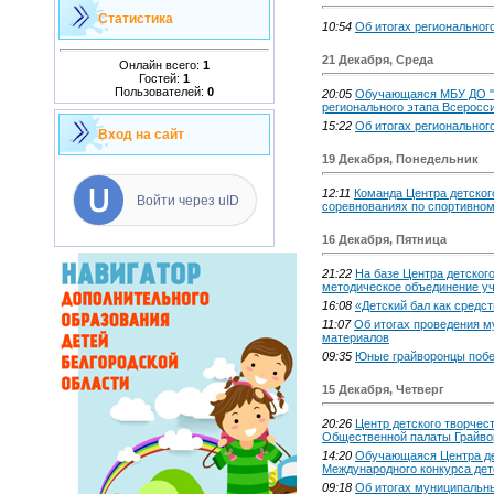
Статистика
10:54
Об итогах региональног
21 Декабря, Среда
Онлайн всего:
1
Гостей:
1
Пользователей:
0
20:05
Обучающаяся МБУ ДО "Ц
регионального этапа Всеросс
15:22
Об итогах региональног
Вход на сайт
19 Декабря, Понедельник
12:11
Команда Центра детског
Войти через uID
соревнованиях по спортивно
16 Декабря, Пятница
21:22
На базе Центра детског
методическое объединение уч
16:08
«Детский бал как средс
11:07
Об итогах проведения м
материалов
09:35
Юные грайворонцы побед
15 Декабря, Четверг
20:26
Центр детского творчес
Общественной палаты Грайвор
14:20
Обучающаяся Центра дет
Международного конкурса дет
09:18
Об итогах муниципальн