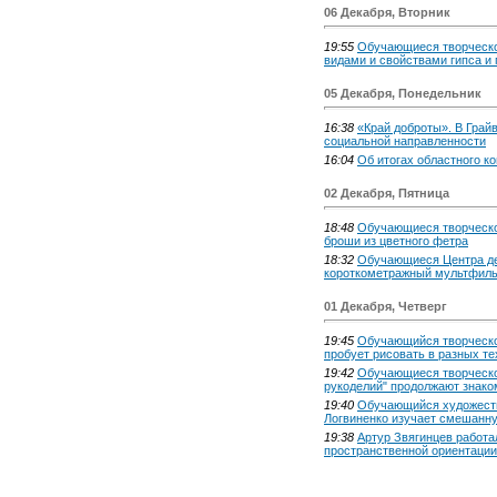
06 Декабря, Вторник
19:55
Обучающиеся творческо
видами и свойствами гипса и 
05 Декабря, Понедельник
16:38
«Край доброты». В Грай
социальной направленности
16:04
Об итогах областного к
02 Декабря, Пятница
18:48
Обучающиеся творческо
броши из цветного фетра
18:32
Обучающиеся Центра де
короткометражный мультфиль
01 Декабря, Четверг
19:45
Обучающийся творческо
пробует рисовать в разных те
19:42
Обучающиеся творческ
рукоделий" продолжают знако
19:40
Обучающийся художеств
Логвиненко изучает смешанну
19:38
Артур Звягинцев работа
пространственной ориентации