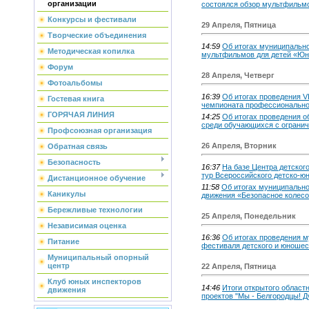
организации
состоялся обзор мультфильм
Конкурсы и фестивали
29 Апреля, Пятница
Творческие объединения
14:59
Об итогах муниципальн
Методическая копилка
мультфильмов для детей «Юн
Форум
28 Апреля, Четверг
Фотоальбомы
16:39
Об итогах проведения VI
Гостевая книга
чемпионата профессиональног
ГОРЯЧАЯ ЛИНИЯ
14:25
Об итогах проведения о
среди обучающихся с ограни
Профсоюзная организация
26 Апреля, Вторник
Обратная связь
Безопасность
16:37
На базе Центра детског
тур Всероссийского детско-ю
Дистанционное обучение
11:58
Об итогах муниципально
Каникулы
движения «Безопасное колес
Бережливые технологии
25 Апреля, Понедельник
Независимая оценка
16:36
Об итогах проведения м
Питание
фестиваля детского и юношеск
Муниципальный опорный
центр
22 Апреля, Пятница
Клуб юных инспекторов
14:46
Итоги открытого област
движения
проектов "Мы - Белгородцы! Д