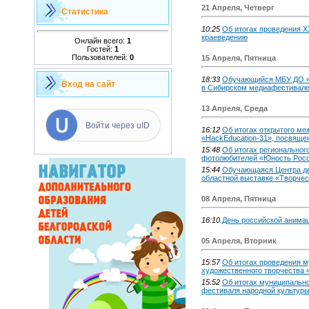
21 Апреля, Четверг
Статистика
10:25
Об итогах проведения 
краеведению
Онлайн всего:
1
Гостей:
1
Пользователей:
0
15 Апреля, Пятница
18:33
Обучающийся МБУ ДО «Ц
Вход на сайт
в Сибирском медиафестивале
13 Апреля, Среда
Войти через uID
16:12
Об итогах открытого ме
«HackEducation-31», посвящен
15:48
Об итогах региональног
фотолюбителей «Юность Рос
15:44
Обучающаяся Центра дет
областной выставке «Творчес
08 Апреля, Пятница
16:10
День российской анима
05 Апреля, Вторник
15:57
Об итогах проведения м
художественного творчества
15:52
Об итогах муниципально
фестиваля народной культуры