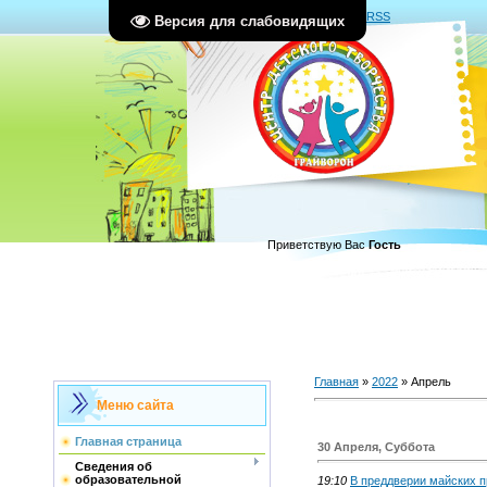
Главная
|
Регистрация
|
Вход
|
RSS
Версия для слабовидящих
Приветствую Вас
Гость
Главная
»
2022
»
Апрель
Меню сайта
Главная страница
30 Апреля, Суббота
Сведения об
образовательной
19:10
В преддверии майских п