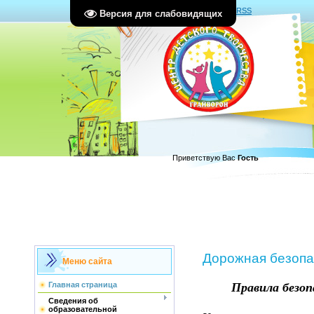
Главная
|
Регистрация
|
Вход
|
RSS
Версия для слабовидящих
Приветствую Вас
Гость
Дорожная безопа
Меню сайта
Правила безоп
Главная страница
Сведения об
образовательной