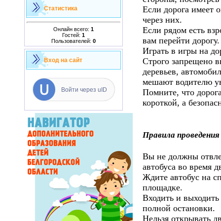
Если дорога имеет о
Статистика
через них.
Если рядом есть вз
Онлайн всего:
1
Гостей:
1
вам перейти дорогу.
Пользователей:
0
Играть в игры на до
Строго запрещено вы
Вход на сайт
деревьев, автомобил
мешают водителю ув
Войти через uID
Помните, что дорог
короткой, а безопас
Правила проведения
Вы не должны отвле
автобуса во время 
Ждите автобус на с
площадке.
Входить и выходить 
полной остановки.
Нельзя открывать дв