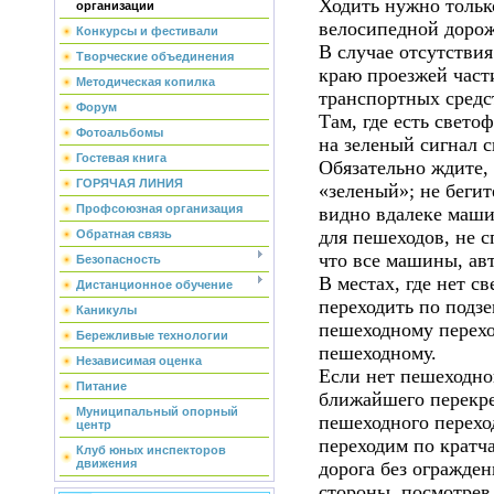
Ходить нужно тольк
организации
велосипедной дорожк
Конкурсы и фестивали
В случае отсутствия
Творческие объединения
краю проезжей част
Методическая копилка
транспортных средс
Форум
Там, где есть свето
Фотоальбомы
на зеленый сигнал с
Гостевая книга
Обязательно ждите,
ГОРЯЧАЯ ЛИНИЯ
«зеленый»; не бегит
Профсоюзная организация
видно вдалеке машин
для пешеходов, не с
Обратная связь
что все машины, ав
Безопасность
В местах, где нет с
Дистанционное обучение
переходить по подз
Каникулы
пешеходному переход
Бережливые технологии
пешеходному.
Независимая оценка
Если нет пешеходно
Питание
ближайшего перекре
Муниципальный опорный
пешеходного переход
центр
переходим по кратча
Клуб юных инспекторов
движения
дорога без огражден
стороны, посмотрев