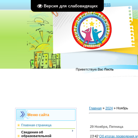
Главная
|
Регистрация
|
Вход
|
RSS
Версия для слабовидящих
Приветствую Вас
Гость
Главная
»
2024
»
Ноябрь
Меню сайта
Главная страница
29 Ноября, Пятница
Сведения об
образовательной
13:42
Об итогах проведения м