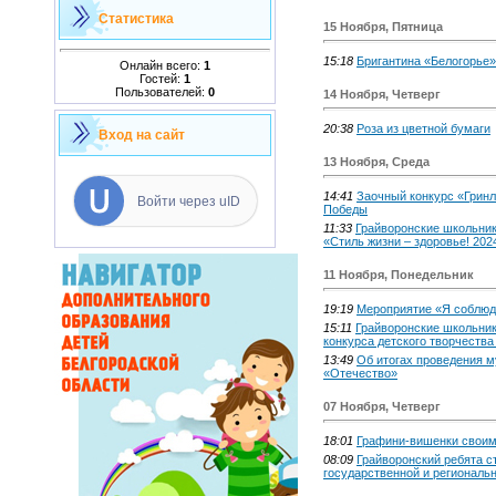
Статистика
15 Ноября, Пятница
15:18
Бригантина «Белогорье»
Онлайн всего:
1
Гостей:
1
Пользователей:
0
14 Ноября, Четверг
20:38
Роза из цветной бумаги
Вход на сайт
13 Ноября, Среда
14:41
Заочный конкурс «Грин
Войти через uID
Победы
11:33
Грайворонские школьник
«Стиль жизни – здоровье! 202
11 Ноября, Понедельник
19:19
Мероприятие «Я соблю
15:11
Грайворонские школьник
конкурса детского творчества
13:49
Об итогах проведения м
«Отечество»
07 Ноября, Четверг
18:01
Графини-вишенки своим
08:09
Грайворонский ребята с
государственной и региональ