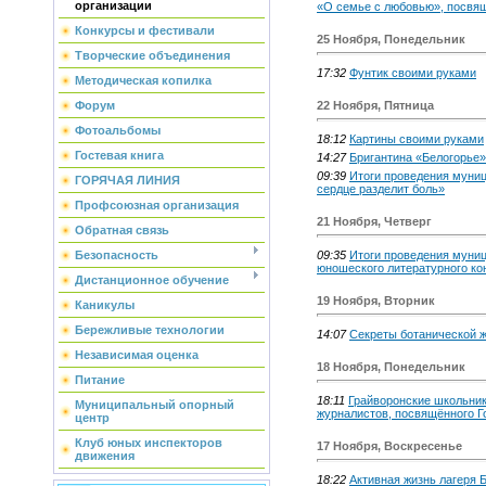
организации
«О семье с любовью», посвящ
Конкурсы и фестивали
25 Ноября, Понедельник
Творческие объединения
17:32
Фунтик своими руками
Методическая копилка
Форум
22 Ноября, Пятница
Фотоальбомы
18:12
Картины своими руками
Гостевая книга
14:27
Бригантина «Белогорье»
09:39
Итоги проведения муниц
ГОРЯЧАЯ ЛИНИЯ
сердце разделит боль»
Профсоюзная организация
21 Ноября, Четверг
Обратная связь
Безопасность
09:35
Итоги проведения муниц
юношеского литературного ко
Дистанционное обучение
19 Ноября, Вторник
Каникулы
Бережливые технологии
14:07
Секреты ботанической 
Независимая оценка
18 Ноября, Понедельник
Питание
18:11
Грайворонские школьник
Муниципальный опорный
журналистов, посвящённого Г
центр
Клуб юных инспекторов
17 Ноября, Воскресенье
движения
18:22
Активная жизнь лагеря 