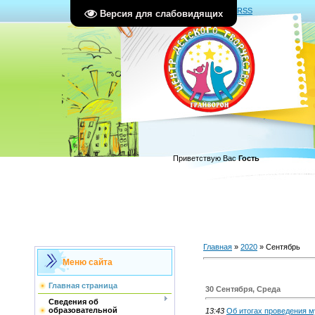
Главная
|
Регистрация
|
Вход
|
RSS
Версия для слабовидящих
Приветствую Вас
Гость
Главная
»
2020
»
Сентябрь
Меню сайта
Главная страница
30 Сентября, Среда
Сведения об
образовательной
13:43
Об итогах проведения м