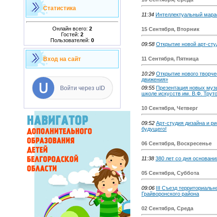
Статистика
11:34
Интеллектуальный мара
Онлайн всего:
2
15 Сентября, Вторник
Гостей:
2
Пользователей:
0
09:58
Открытие новой арт-сту
Вход на сайт
11 Сентября, Пятница
10:29
Открытие нового творче
движения»
Войти через uID
09:55
Презентация новых муз
школе искусств им. В.Ф. Трут
10 Сентября, Четверг
09:52
Арт-студия дизайна и р
будущего!
06 Сентября, Воскресенье
11:38
380 лет со дня основани
05 Сентября, Суббота
09:06
III Съезд территориаль
Грайворонского района
02 Сентября, Среда