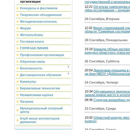
организации
государственной и региональ
12:21
Об итогах симпозиума 
Конкурсы и фестивали
«Мои исследования – родном
Творческие объединения
29 Сентября, Вторник
Методическая копилка
11:02
Финал соревнований ср
Форум
области "Семейные состязани
Фотоальбомы
28 Сентября, Понедельник
Гостевая книга
ГОРЯЧАЯ ЛИНИЯ
15:16
Команда «Юные инспект
конкурсе областного этапа к
Профсоюзная организация
26 Сентября, Суббота
Обратная связь
Безопасность
20:54
Диалоговая площадка в 
на базе МБОУ «Добросельск
Дистанционное обучение
Каникулы
24 Сентября, Четверг
Бережливые технологии
10:34
Обучающиеся творческо
Независимая оценка
заняли первое место в интел
09:36
Сундучок волшебных ру
Питание
Муниципальный опорный
23 Сентября, Среда
центр
10:02
Областной конкурс-фес
Клуб юных инспекторов
колесо»
движения
16 Сентября, Среда