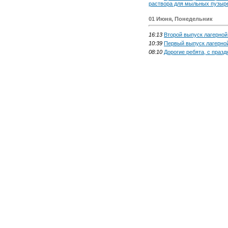
раствора для мыльных пузыр
01 Июня, Понедельник
16:13
Второй выпуск лагерно
10:39
Первый выпуск лагерно
08:10
Дорогие ребята, с празд