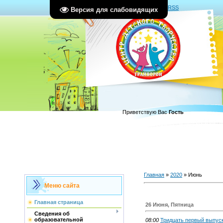
Главная
|
Регистрация
|
Вход
|
RSS
Версия для слабовидящих
Приветствую Вас
Гость
Главная
»
2020
»
Июнь
Меню сайта
Главная страница
26 Июня, Пятница
Сведения об
образовательной
08:00
Тридцать первый выпуск