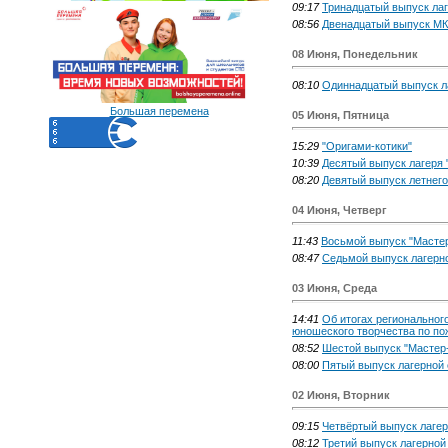
09:17
Тринадцатый выпуск лаг
08:56
Двенадцатый выпуск МК
08 Июня, Понедельник
08:10
Одиннадцатый выпуск л
Большая перемена
05 Июня, Пятница
15:29
"Оригами-котики"
10:39
Десятый выпуск лагеря 
08:20
Девятый выпуск летнего
04 Июня, Четверг
11:43
Восьмой выпуск "Мастер
08:47
Седьмой выпуск лагерн
03 Июня, Среда
14:41
Об итогах региональног
юношеского творчества по по
08:52
Шестой выпуск "Мастер-
08:00
Пятый выпуск лагерной
02 Июня, Вторник
09:15
Четвёртый выпуск лагер
08:12
Третий выпуск лагерной