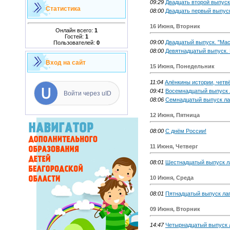
09:29
Двадцать второй выпуск
Статистика
08:00
Двадцать первый выпуск
16 Июня, Вторник
Онлайн всего:
1
Гостей:
1
09:00
Двадцатый выпуск. "Мас
Пользователей:
0
08:00
Девятнадцатый выпуск.
Вход на сайт
15 Июня, Понедельник
11:04
Алёнкины истории, четв
09:41
Восемнадцатый выпуск 
Войти через uID
08:06
Семнадцатый выпуск ла
12 Июня, Пятница
08:00
С днём России!
11 Июня, Четверг
08:01
Шестнадцатый выпуск л
10 Июня, Среда
08:01
Пятнадцатый выпуск ла
09 Июня, Вторник
14:47
Четырнадцатый выпуск 