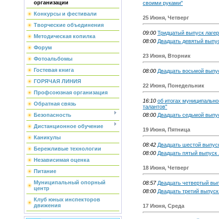
организации
своими руками"
Конкурсы и фестивали
25 Июня, Четверг
Творческие объединения
09:00
Тридцатый выпуск лаге
Методическая копилка
08:00
Двадцать девятый выпус
Форум
23 Июня, Вторник
Фотоальбомы
Гостевая книга
08:00
Двадцать восьмой выпус
ГОРЯЧАЯ ЛИНИЯ
22 Июня, Понедельник
Профсоюзная организация
16:10
об итогах муниципально
Обратная связь
талантов"
Безопасность
08:00
Двадцать седьмой выпус
Дистанционное обучение
19 Июня, Пятница
Каникулы
08:42
Двадцать шестой выпуск
Бережливые технологии
08:00
Двадцать пятый выпуск 
Независимая оценка
18 Июня, Четверг
Питание
Муниципальный опорный
08:57
Двадцать четвертый вы
центр
08:00
Двадцать третий выпуск
Клуб юных инспекторов
движения
17 Июня, Среда