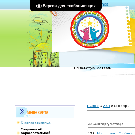
Главная
|
Регистрация
|
Вход
|
RSS
Версия для слабовидящих
Приветствую Вас
Гость
Главная
»
2021
»
Сентябрь
Меню сайта
Главная страница
30 Сентября, Четверг
Сведения об
образовательной
16:49
Мастер-класс "Забавная