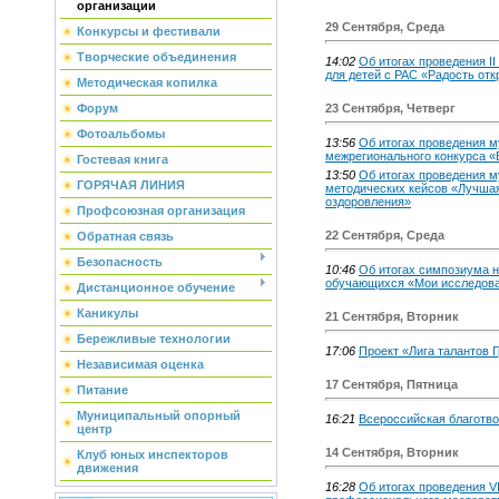
организации
29 Сентября, Среда
Конкурсы и фестивали
Творческие объединения
14:02
Об итогах проведения I
для детей с РАС «Радость от
Методическая копилка
Форум
23 Сентября, Четверг
Фотоальбомы
13:56
Об итогах проведения м
межрегионального конкурса 
Гостевая книга
13:50
Об итогах проведения м
ГОРЯЧАЯ ЛИНИЯ
методических кейсов «Лучшая
оздоровления»
Профсоюзная организация
22 Сентября, Среда
Обратная связь
Безопасность
10:46
Об итогах симпозиума н
обучающихся «Мои исследова
Дистанционное обучение
Каникулы
21 Сентября, Вторник
Бережливые технологии
17:06
Проект «Лига талантов
Независимая оценка
17 Сентября, Пятница
Питание
Муниципальный опорный
16:21
Всероссийская благотво
центр
14 Сентября, Вторник
Клуб юных инспекторов
движения
16:28
Об итогах проведения V