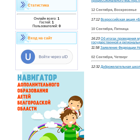
профессионального мастерств
Статистика
12 Сентября, Воскресенье
Онлайн всего:
1
17:12
Всероссийская акция «
Гостей:
1
Пользователей:
0
10 Сентября, Пятница
Вход на сайт
16:23
Об итогах проведения м
государственной и региональ
11:58
Заявление Федерации 
Войти через uID
02 Сентября, Четверг
12:32
Доброжелательная школ