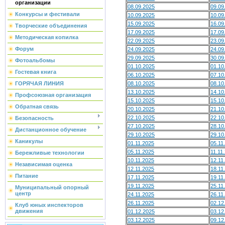
организации
08.09.2025
09.09
Конкурсы и фестивали
10.09.2025
10.09
15.09.2025
16.09
Творческие объединения
17.09.2025
17.09
Методическая копилка
22.09.2025
23.09
Форум
24.09.2025
24.09
29.09.2025
30.09
Фотоальбомы
01.10.2025
01.10
Гостевая книга
06.10.2025
07.10
08.10.2025
08.10
ГОРЯЧАЯ ЛИНИЯ
13.10.2025
14.10
Профсоюзная организация
15.10.2025
15.10
Обратная связь
20.10.2025
21.10
22.10.2025
22.10
Безопасность
27.10.2025
28.10
Дистанционное обучение
29.10.2025
29.10
Каникулы
01.11.2025
05.11
05.11.2025
11.11
Бережливые технологии
10.11.2025
12.11
Независимая оценка
12.11.2025
18.11
Питание
17.11.2025
19.11
19.11.2025
25.11
Муниципальный опорный
центр
24.11.2025
26.11
26.11.2025
02.12
Клуб юных инспекторов
движения
01.12.2025
03.12
03.12.2025
09.12