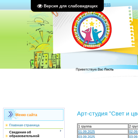
Главная
|
Регистрация
|
Вход
|
RSS
Версия для слабовидящих
Приветствую Вас
Гость
Арт-студия "Свет и цв
Меню сайта
Главная страница
1 группа
2 гру
01.09.2025
02.09
Сведения об
образовательной
03.09.2025
03.09