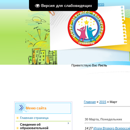
Главная
|
Регистрация
|
Вход
|
RSS
Версия для слабовидящих
Приветствую Вас
Гость
Главная
»
2015
»
Март
Меню сайта
Главная страница
30 Марта, Понедельник
Сведения об
образовательной
14:27
Итоги Второго Всеросси