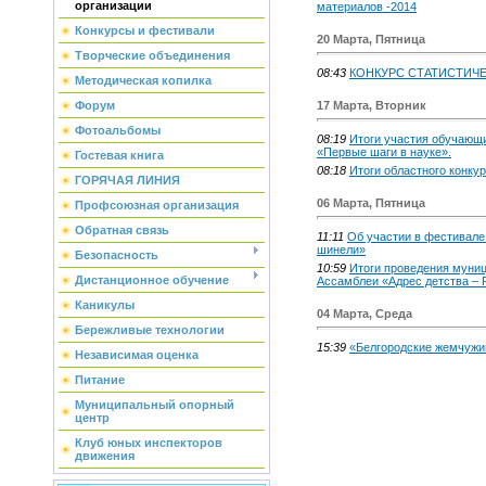
организации
материалов -2014
Конкурсы и фестивали
20 Марта, Пятница
Творческие объединения
08:43
КОНКУРС СТАТИСТИЧЕ
Методическая копилка
Форум
17 Марта, Вторник
Фотоальбомы
08:19
Итоги участия обучающи
«Первые шаги в науке».
Гостевая книга
08:18
Итоги областного конку
ГОРЯЧАЯ ЛИНИЯ
06 Марта, Пятница
Профсоюзная организация
Обратная связь
11:11
Об участии в фестивале
шинели»
Безопасность
10:59
Итоги проведения муниц
Дистанционное обучение
Ассамблеи «Адрес детства – 
Каникулы
04 Марта, Среда
Бережливые технологии
15:39
«Белгородские жемчужи
Независимая оценка
Питание
Муниципальный опорный
центр
Клуб юных инспекторов
движения