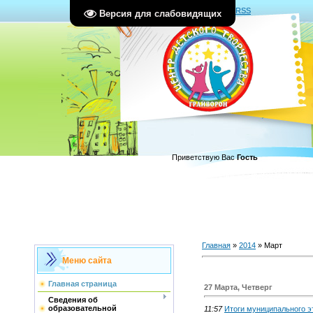
Главная
|
Регистрация
|
Вход
|
RSS
Версия для слабовидящих
Приветствую Вас
Гость
Главная
»
2014
»
Март
Меню сайта
Главная страница
27 Марта, Четверг
Сведения об
образовательной
11:57
Итоги муниципального э