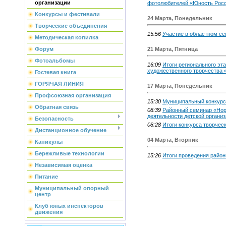
организации
фотолюбителей «Юность Рос
Конкурсы и фестивали
24 Марта, Понедельник
Творческие объединения
15:56
Участие в областном се
Методическая копилка
Форум
21 Марта, Пятница
Фотоальбомы
16:09
Итоги регионального эта
художественного творчества 
Гостевая книга
ГОРЯЧАЯ ЛИНИЯ
17 Марта, Понедельник
Профсоюзная организация
15:30
Муниципальный конкурс 
Обратная связь
08:39
Районный семинар «Нор
деятельности детской органи
Безопасность
08:28
Итоги конкурса творческ
Дистанционное обучение
04 Марта, Вторник
Каникулы
Бережливые технологии
15:26
Итоги проведения район
Независимая оценка
Питание
Муниципальный опорный
центр
Клуб юных инспекторов
движения