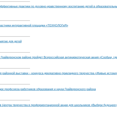
Эффективные практики по духовно-нравственному воспитанию детей в образовательны
частники интерактивной площадки «ТЕХНОЛОГиЯ»
иятие для детей
в Грайворонском районе пройдет Всероссийская антинаркотическая акция «Сообщи, гд
я районной выставки – конкурса декоративно-прикладного творчества «Живые истоки
ре профсоюза работников образования и науки Грайворонского района
ов Центра творчества в профориентационной акции для школьников «Выбери будущее»