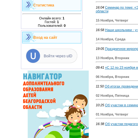
Статистика
16:04
Семинар по теме: «
области
Онлайн всего:
1
15 Ноября, Четверг
Гостей:
1
Пользователей:
0
16:58
Наши школьники - у
Вход на сайт
14 Ноября, Среда
19:05
Праздничное меропр
Войти через uID
13 Ноября, Вторник
09:41
«С 12 по 23 ноября 
06 Ноября, Вторник
11:50
Об итогах проведени
02 Ноября, Пятница
10:25
Об участии в семина
01 Ноября, Четверг
16:38
Об участии педагог