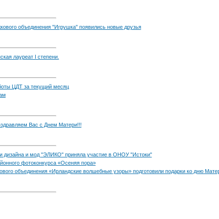
кового объединения "Игрушка" появились новые друзья
кая лауреат I степени.
боты ЦДТ за текущий месяц
ам
здравляем Вас с Днем Матери!!!
 дизайна и мод "ЭЛИКО" приняла участие в ОНОУ "Истоки"
айонного фотоконкурса «Осеняя пора»
вого объединения «Ирландские волшебные узоры» подготовили подарки ко дню Мате