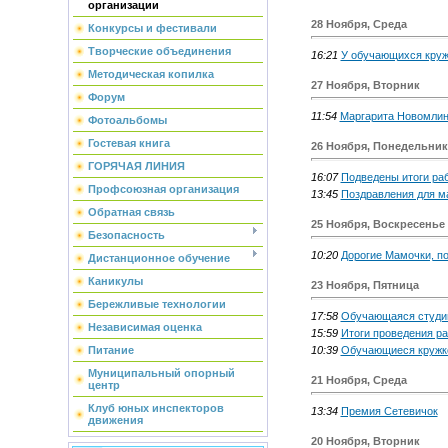
организации
28 Ноября, Среда
Конкурсы и фестивали
Творческие объединения
16:21
У обучающихся круж
Методическая копилка
27 Ноября, Вторник
Форум
11:54
Маргарита Новомлинс
Фотоальбомы
Гостевая книга
26 Ноября, Понедельник
ГОРЯЧАЯ ЛИНИЯ
16:07
Подведены итоги ра
Профсоюзная организация
13:45
Поздравления для м
Обратная связь
25 Ноября, Воскресенье
Безопасность
10:20
Дорогие Мамочки, по
Дистанционное обучение
Каникулы
23 Ноября, Пятница
Бережливые технологии
17:58
Обучающаяся студии
Независимая оценка
15:59
Итоги проведения р
Питание
10:39
Обучающиеся кружко
Муниципальный опорный
21 Ноября, Среда
центр
Клуб юных инспекторов
13:34
Премия Сетевичок
движения
20 Ноября, Вторник