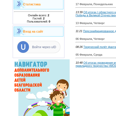
Статистика
17 Февраля, Понедельник
13:39
Об итогах I областного 
Онлайн всего:
2
Победы в Великой Отечестве
Гостей:
2
Пользователей:
0
13 Февраля, Четверг
11:21
Персонифицированное д
Вход на сайт
06 Февраля, Четверг
Войти через uID
08:26
Творческий полёт фант
05 Февраля, Среда
10:48
Об итогах проведения м
прикладного творчества «МО