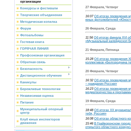
организации
27 Февраля, Четверг
Конкурсы и фестивали
Творческие объединения
16:07
Об итогах проведения м
юных фотолюбителей «Юност
Методическая копилка
Форум
26 Февраля, Среда
Фотоальбомы
11:56
Об итогах финала XVI о
«Музыкальный калейдоскоп Б
Гостевая книга
ГОРЯЧАЯ ЛИНИЯ
21 Февраля, Пятница
Профсоюзная организация
15:28
Об итогах проведения X
Обратная связь
коллективов «Белгородчина т
Безопасность
20 Февраля, Четверг
Дистанционное обучение
16:32
Об итогах проведения м
Каникулы
– гражданин России»
16:23
Об итогах проведения м
Бережливые технологии
медиатворчества и программи
Независимая оценка
19 Февраля, Среда
Питание
Муниципальный опорный
18:48
Об итогах XX муниципал
центр
тебя, Россия»
16:08
Об итогах областного ко
Клуб юных инспекторов
движения
15:46
В Грайворонском городс
открытого областного конкурс